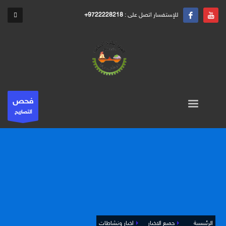
للإستفسار اتصل على :
+9722228218
فحص
التصاريح
الرئيسية
جميع الاخبار
اخبار ونشاطات