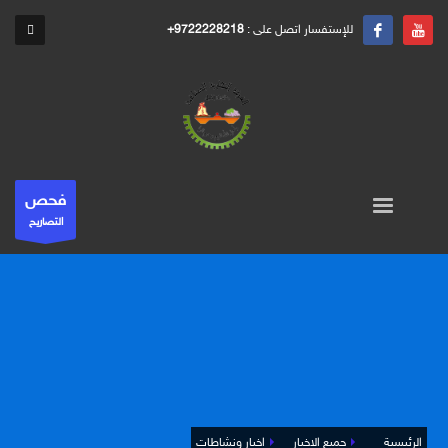
للإستفسار اتصل على :
+9722228218
فحص
التصاريح
الرئيسية
جميع الاخبار
اخبار ونشاطات